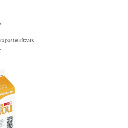
k
ara pasteuritzats
s…