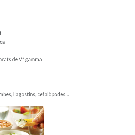
i
sca
parats de Vª gamma
s
mbes, llagostins, cefalòpodes…