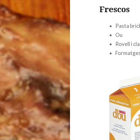
Frescos
Pasta bric
Ou
Rovell i cl
Formatge