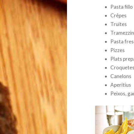
Pasta fillo
Crêpes
Truites
Tramezzin
Pasta fre
Pizzes
Plats pre
Croquete
Canelons
Aperitius
Peixos, ga