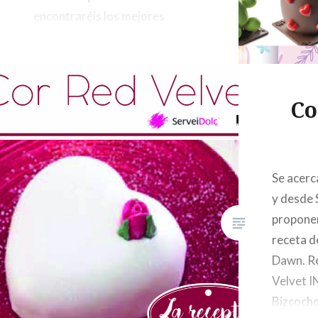
encontraréis los mejores
ingredientes para elaborar
vuestras monas de Pascua!
Co
Se acerca
y desde 
propone
receta d
Dawn. R
Velvet 
Bizcocho