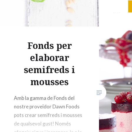
queso P
2 Diente
aceite de
arbequin
ELABORA
Fonds per
hojas d
elaborar
semifreds i
mousses
Amb la gamma de Fonds del
nostre proveïdor Dawn Foods
pots crear semifreds i mousses
de qualsevol gust! Només