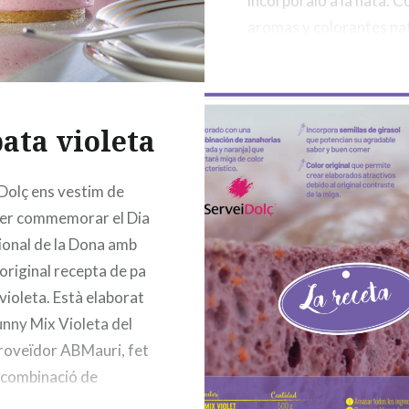
incorpóralo a la nata. C
aromas y colorantes na
¡Consúltanos!
ata violeta
Dolç ens vestim de
per commemorar el Dia
ional de la Dona amb
original recepta de pa
violeta. Està elaborat
unny Mix Violeta del
roveïdor ABMauri, fet
 combinació de
ues (morada i taronja)