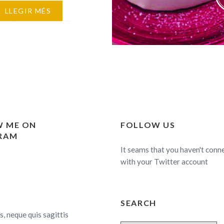
Cake Mix Dawn 350gr de
LLEGIR MÉS
00gr de aceite vegetal
e agua Mousse de
 100gr Fond Neutro
0gr de agua 500gr de…
 ME ON
FOLLOW US
RAM
It seams that you haven't conn
with your Twitter account
SEARCH
s, neque quis sagittis