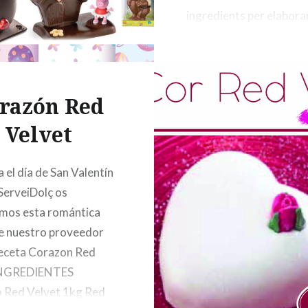
ingredients per elaborar
vostres mones! (Foto d
portada i fons del catàl
dissenyada per Freepik
razón Red
Velvet
 el día de San Valentín
ServeiDolç os
mos esta romántica
e nuestro proveedor
eceta Corazon Red
INGREDIENTES
 Red Velvet 1kg Red