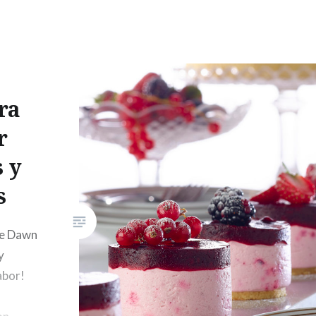
 de la tija…
ra
r
 y
s
de Dawn
y
abor!