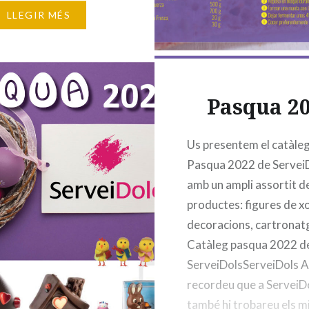
ta a la molla aquest
LLEGIR MÉS
acterístic. Feliç Dia de
Pasqua 2
Us presentem el catàle
Pasqua 2022 de ServeiD
amb un ampli assortit d
productes: figures de x
decoracions, cartrona
Catàleg pasqua 2022 d
ServeiDolsServeiDols Ah
recordeu que a ServeiD
també hi trobareu els mi