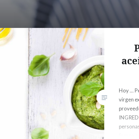
P
ace
Hoy … Pe
virgen e
proveedo
INGREDI
personas
fresca, s