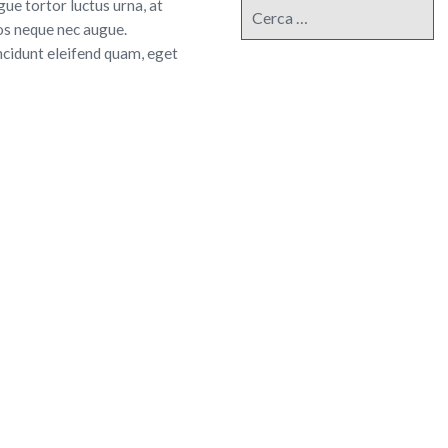
gue tortor luctus urna, at
Cerca:
os neque nec augue.
ncidunt eleifend quam, eget