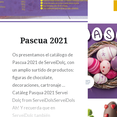
que apor
color car
la…
Pascua 2021
Os presentamos el catálogo de
Pascua 2021 de ServeiDolç, con
un amplio surtido de productos:
figuras de chocolate,
decoraciones, cartronaje …
Catàleg Pasqua 2021 Servei
Dolç from ServeiDolsServeiDols
Ah! Y recuerda que en
ServeiDolç también