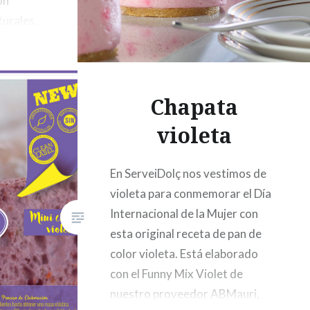
on
turales.
Chapata
violeta
En ServeiDolç nos vestimos de
violeta para conmemorar el Día
Internacional de la Mujer con
esta original receta de pan de
color violeta. Está elaborado
con el Funny Mix Violet de
nuestro proveedor ABMauri,