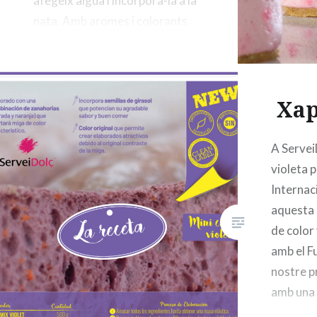
afegeix aigua i incorpora-la a la
nata. Amb aromes i colorants
naturals!!! Consulta’ns!
Xap
A Servei
violeta 
Internac
aquesta 
de color 
amb el F
nostre p
amb una
pastanag