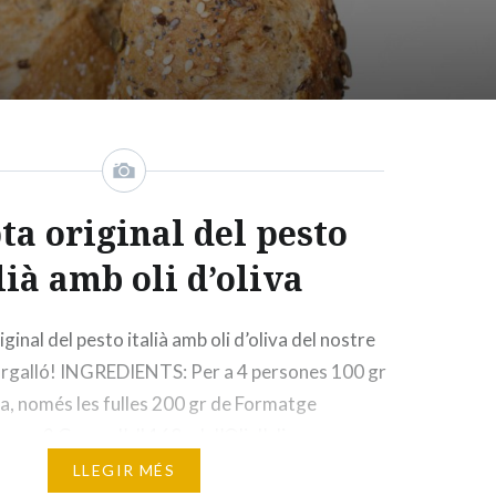
ta original del pesto
lià amb oli d’oliva
inal del pesto italià amb oli d’oliva del nostre
argalló! INGREDIENTS: Per a 4 persones 100 gr
a, només les fulles 200 gr de Formatge
ons 2 Grans d’all 160 ml d’Oli d’oliva verge
Olis Bargalló Sal ELABORACIÓ: Separar les
LLEGIR MÉS