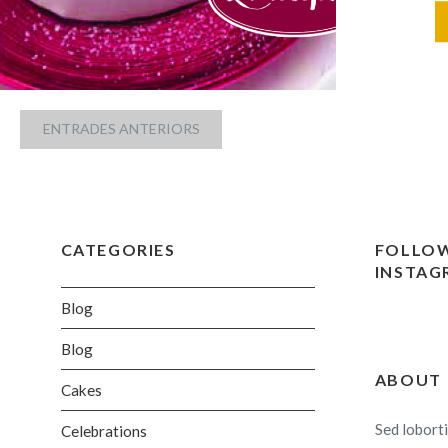
Velvet 
huevos 3
225gr d
Granada
Navegació
Dawn 10
ENTRADES ANTERIORS
d'entrades
CATEGORIES
FOLLOW
INSTAG
Blog
Blog
ABOUT
Cakes
Sed loborti
Celebrations