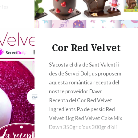
 les
e
eg,
)
Cor Red Velvet
S’acosta el dia de Sant Valentí i
des de Servei Dolç us proposem
aquesta romàntica recepta del
nostre proveïdor Dawn.
Recepta del Cor Red Velvet
Ingredients Pa de pessic Red
Velvet 1kg Red Velvet Cake Mix
Dawn 350gr d’ous 300gr d’oli
vegetal 225gr d’aigua Mousse