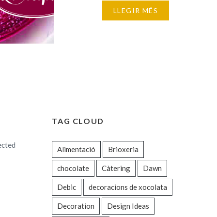
de magrana 100gr Fond Neutre
LLEGIR MÉS
Dawn 100gr d’aigua 500gr de…
TAG CLOUD
ected
Alimentació
Brioxeria
chocolate
Càtering
Dawn
Debic
decoracions de xocolata
Decoration
Design Ideas