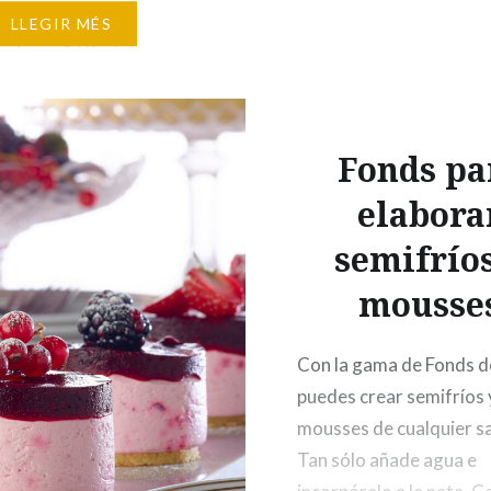
fulles d’alfàbrega
armesano 75 g Piñones
LLEGIR MÉS
s de ajo 160 ml de
 oliva virgen extra
a Aceites Bargalló Sal
CIÓN Separar las
Fonds pa
e…
elabora
semifríos
mousse
Con la gama de Fonds 
puedes crear semifríos 
mousses de cualquier s
Tan sólo añade agua e