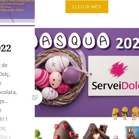
hecho con una combinación de
LLEGIR MÉS
zanahorias (morada y naranja)
que aporta a la miga este color
característico. ¡Feliz Día de la…
022
g de
olç,
e
ocolata,
tge…
e
! I
olç
llors