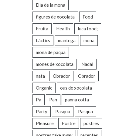
Dia de la mona
figures de xocolata
Food
Fruita
Health
luca food;
Làctics
mantega
mona
mona de paqua
mones de xocolata
Nadal
nata
Obrador
Obrador
Organic
ous de xocolata
Pa
Pan
panna cotta
Party
Pasqua
Pasqua
Pleasure
Postre
postres
postres take away
receptes