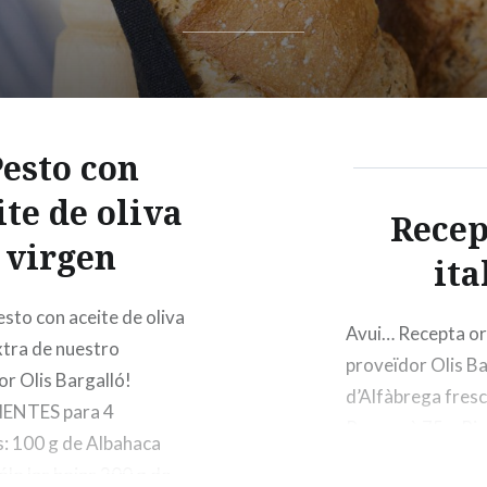
esto con
ite de oliva
Recep
virgen
ita
sto con aceite de oliva
Avui… Recepta orig
xtra de nuestro
proveïdor Olis B
r Olis Bargalló!
d’Alfàbrega fresc
ENTES para 4
Parmesà 75 g Piny
: 100 g de Albahaca
extra arbequina 
ólo las hojas 200 g de