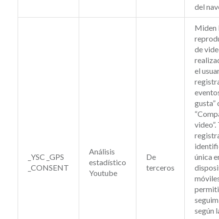
del nav
Miden 
reprod
de vid
realiza
el usua
registr
evento
gusta” 
“Compa
video”.
registr
identif
Análisis
_YSC _GPS
De
única e
estadístico
_CONSENT
terceros
disposi
Youtube
móvile
permiti
seguim
según l