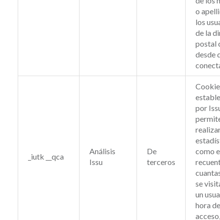
de los
o apell
los usu
de la d
postal 
desde 
conect
Cookie
establ
por Iss
permit
realiza
estadís
Análisis
De
como e
_iutk __qca
Issu
terceros
recuen
cuanta
se visit
un usua
hora de
acceso,