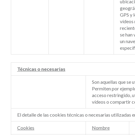
ubicac
geográ
GPS y l
vídeos
recient
se han 
un nav
específ
Técnicas o necesarias
Son aquellas que se u
Permiten por ejemplo,
acceso restringido, 
vídeos o compartir co
El detalle de las cookies técnicas o necesarias utilizadas 
Cookies
Nombre