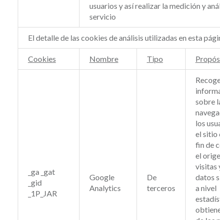
usuarios y así realizar la medición y aná
servicio
El detalle de las cookies de análisis utilizadas en esta pág
Cookies
Nombre
Tipo
Propós
Recoge
inform
sobre l
navega
los usu
el sitio
fin de 
el orig
visitas
_ga _gat
Google
De
datos s
_gid
Analytics
terceros
a nivel
_1P_JAR
estadís
obtien