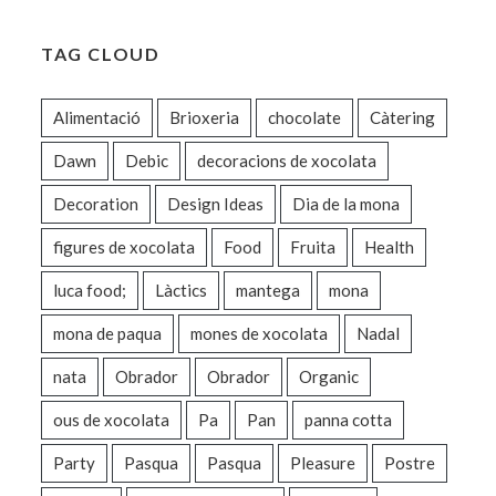
TAG CLOUD
Alimentació
Brioxeria
chocolate
Càtering
Dawn
Debic
decoracions de xocolata
Decoration
Design Ideas
Dia de la mona
figures de xocolata
Food
Fruita
Health
luca food;
Làctics
mantega
mona
mona de paqua
mones de xocolata
Nadal
nata
Obrador
Obrador
Organic
ous de xocolata
Pa
Pan
panna cotta
Party
Pasqua
Pasqua
Pleasure
Postre