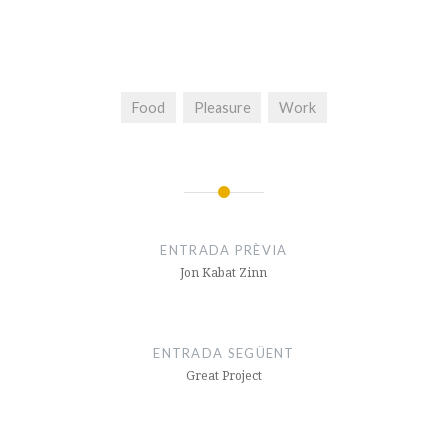
Food
Pleasure
Work
Navegació
d'entrades
ENTRADA PRÈVIA
Jon Kabat Zinn
ENTRADA SEGÜENT
Great Project