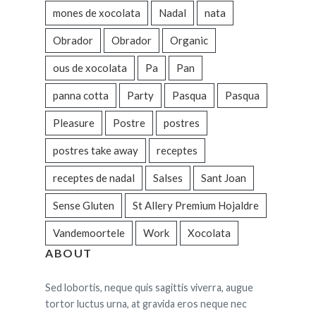
mones de xocolata
Nadal
nata
Obrador
Obrador
Organic
ous de xocolata
Pa
Pan
panna cotta
Party
Pasqua
Pasqua
Pleasure
Postre
postres
postres take away
receptes
receptes de nadal
Salses
Sant Joan
Sense Gluten
St Allery Premium Hojaldre
Vandemoortele
Work
Xocolata
ABOUT
Sed lobortis, neque quis sagittis viverra, augue
tortor luctus urna, at gravida eros neque nec