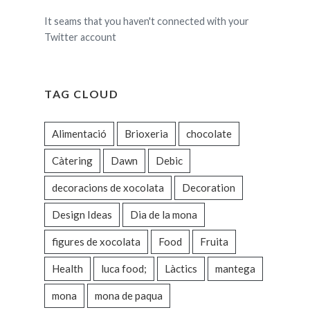
It seams that you haven't connected with your
Twitter account
TAG CLOUD
Alimentació
Brioxeria
chocolate
Càtering
Dawn
Debic
decoracions de xocolata
Decoration
Design Ideas
Dia de la mona
figures de xocolata
Food
Fruita
Health
luca food;
Làctics
mantega
mona
mona de paqua