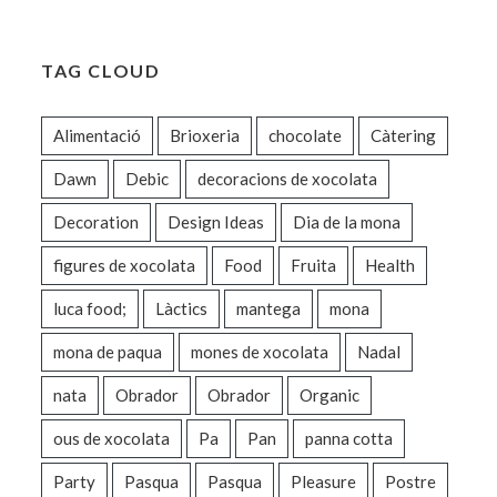
TAG CLOUD
Alimentació
Brioxeria
chocolate
Càtering
Dawn
Debic
decoracions de xocolata
Decoration
Design Ideas
Dia de la mona
figures de xocolata
Food
Fruita
Health
luca food;
Làctics
mantega
mona
mona de paqua
mones de xocolata
Nadal
nata
Obrador
Obrador
Organic
ous de xocolata
Pa
Pan
panna cotta
Party
Pasqua
Pasqua
Pleasure
Postre