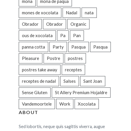
mona
mona de paqua
mones de xocolata
Nadal
nata
Obrador
Obrador
Organic
ous de xocolata
Pa
Pan
panna cotta
Party
Pasqua
Pasqua
Pleasure
Postre
postres
postres take away
receptes
receptes de nadal
Salses
Sant Joan
Sense Gluten
St Allery Premium Hojaldre
Vandemoortele
Work
Xocolata
ABOUT
Sed lobortis, neque quis sagittis viverra, augue