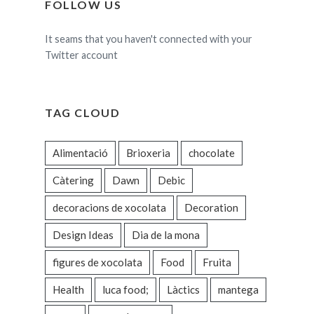
FOLLOW US
It seams that you haven't connected with your
Twitter account
TAG CLOUD
Alimentació
Brioxeria
chocolate
Càtering
Dawn
Debic
decoracions de xocolata
Decoration
Design Ideas
Dia de la mona
figures de xocolata
Food
Fruita
Health
luca food;
Làctics
mantega