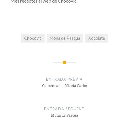
Més receptes al web de
Chocovic
.
Chocovic
Mona de Pasqua
Xocolata
Navegació
d'entrades
ENTRADA PRÈVIA
Cuinem amb Mireia Carbó
ENTRADA SEGÜENT
Mona de Pascua