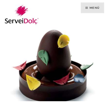
Vés
MENÚ
al
contingut