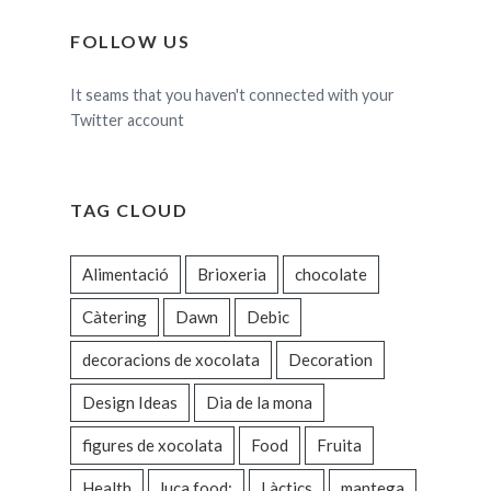
FOLLOW US
It seams that you haven't connected with your
Twitter account
TAG CLOUD
Alimentació
Brioxeria
chocolate
Càtering
Dawn
Debic
decoracions de xocolata
Decoration
Design Ideas
Dia de la mona
figures de xocolata
Food
Fruita
Health
luca food;
Làctics
mantega