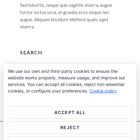
Sed lobortis, neque quis sagittis viverra, augue
tortor luctus urna, at gravida eros neque nec
augue. Aliquam tincidunt eleifend quam, eget
viverra.
SEARCH
Cerca:
We use our own and third-party cookies to ensure the
website works properly, measure usage, and improve our
services. You can accept all cookies, reject non-essential
cookies, or configure your preferences.
Cookie policy
ACCEPT ALL
REJECT
Utilitzem cookies pròpies i de tercers per a fins analítics.
Més
Facebook
Instagram
Linkedin
informació