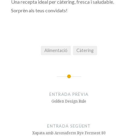
Una recepta ideal per càtering, fresca i saludable.
Sorprèn als teus convidats!
Alimentació
Càtering
Navegació
d'entrades
ENTRADA PRÈVIA
Golden Design Rule
ENTRADA SEGÜENT
Xapata amb Aromaferm Rye Ferment 80