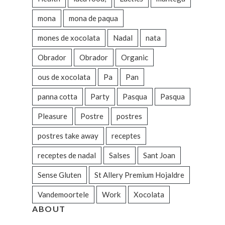
mona
mona de paqua
mones de xocolata
Nadal
nata
Obrador
Obrador
Organic
ous de xocolata
Pa
Pan
panna cotta
Party
Pasqua
Pasqua
Pleasure
Postre
postres
postres take away
receptes
receptes de nadal
Salses
Sant Joan
Sense Gluten
St Allery Premium Hojaldre
Vandemoortele
Work
Xocolata
ABOUT