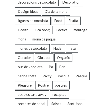
decoracions de xocolata
Decoration
Design Ideas
Dia de la mona
figures de xocolata
Food
Fruita
Health
luca food;
Làctics
mantega
mona
mona de paqua
mones de xocolata
Nadal
nata
Obrador
Obrador
Organic
ous de xocolata
Pa
Pan
panna cotta
Party
Pasqua
Pasqua
Pleasure
Postre
postres
postres take away
receptes
receptes de nadal
Salses
Sant Joan