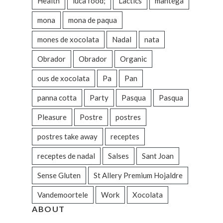
Health
luca food;
Làctics
mantega
mona
mona de paqua
mones de xocolata
Nadal
nata
Obrador
Obrador
Organic
ous de xocolata
Pa
Pan
panna cotta
Party
Pasqua
Pasqua
Pleasure
Postre
postres
postres take away
receptes
receptes de nadal
Salses
Sant Joan
Sense Gluten
St Allery Premium Hojaldre
Vandemoortele
Work
Xocolata
ABOUT