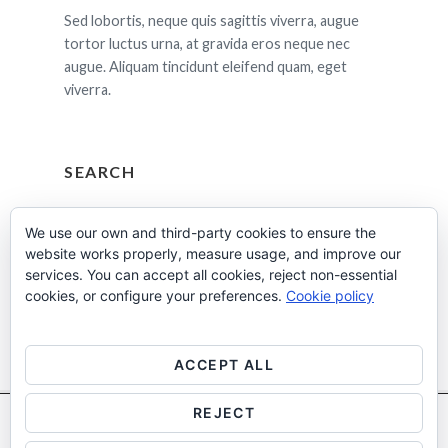
Sed lobortis, neque quis sagittis viverra, augue
tortor luctus urna, at gravida eros neque nec
augue. Aliquam tincidunt eleifend quam, eget
viverra.
SEARCH
Cerca:
We use our own and third-party cookies to ensure the
website works properly, measure usage, and improve our
services. You can accept all cookies, reject non-essential
cookies, or configure your preferences.
Cookie policy
ACCEPT ALL
REJECT
Utilitzem cookies pròpies i de tercers per a fins analítics.
Més
Facebook
Instagram
Linkedin
informació