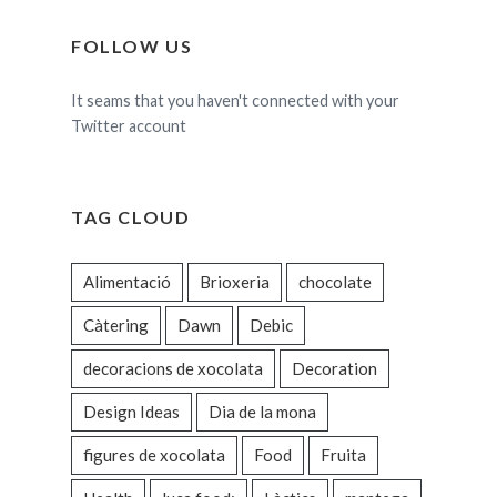
FOLLOW US
It seams that you haven't connected with your
Twitter account
TAG CLOUD
Alimentació
Brioxeria
chocolate
Càtering
Dawn
Debic
decoracions de xocolata
Decoration
Design Ideas
Dia de la mona
figures de xocolata
Food
Fruita