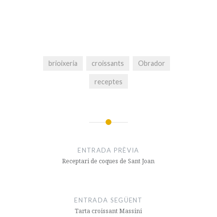
brioixeria
croissants
Obrador
receptes
Navegació
d'entrades
ENTRADA PRÈVIA
Receptari de coques de Sant Joan
ENTRADA SEGÜENT
Tarta croissant Massini