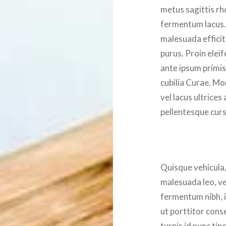
metus sagittis rh
fermentum lacus.
malesuada efficitu
purus. Proin elei
ante ipsum primis 
cubilia Curae. Mo
vel lacus ultrices
pellentesque curs
Quisque vehicula
malesuada leo, ve
fermentum nibh, 
ut porttitor cons
turpis id nunc tinc