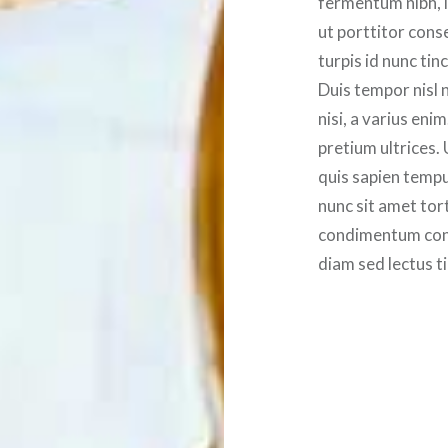
fermentum nibh, 
ut porttitor cons
turpis id nunc tinc
Duis tempor nisl 
nisi, a varius eni
pretium ultrices. 
quis sapien tempu
nunc sit amet tor
condimentum cong
diam sed lectus t