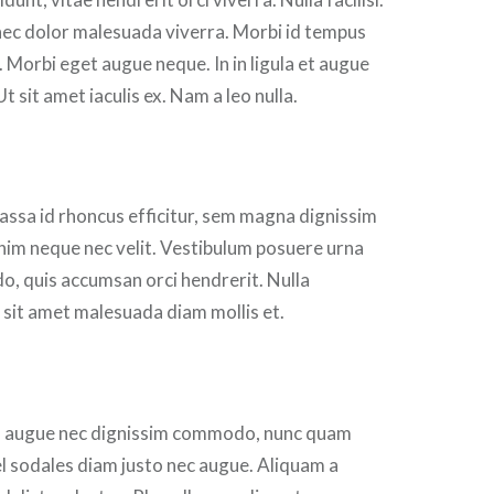
nec dolor malesuada viverra. Morbi id tempus
m. Morbi eget augue neque. In in ligula et augue
Ut sit amet iaculis ex. Nam a leo nulla.
assa id rhoncus efficitur, sem magna dignissim
s enim neque nec velit. Vestibulum posuere urna
, quis accumsan orci hendrerit. Nulla
 sit amet malesuada diam mollis et.
, augue nec dignissim commodo, nunc quam
l sodales diam justo nec augue. Aliquam a