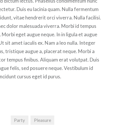
id dictum lectus. Phasellus condimentum nunc
ectetur. Duis eu lacinia quam. Nulla fermentum
idunt, vitae hendrerit orci viverra. Nulla facilisi.
nec dolor malesuada viverra. Morbi id tempus
m. Morbi eget augue neque. In in ligula et augue
Ut sit amet iaculis ex. Nam a leo nulla. Integer
s, tristique augue a, placerat neque. Morbi a
tor tempus finibus. Aliquam erat volutpat. Duis
ue felis, sed posuere neque. Vestibulum id
incidunt cursus eget id purus.
Party
Pleasure