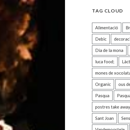
TAG CLOUD
Alimentació
Br
Debic
decorac
Dia de la mona
luca food;
Làct
mones de xocolat
Organic
ous d
Pasqua
Pasqu
postres take awa
Sant Joan
Sens
Vandemoortele