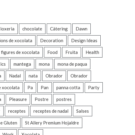
ioxeria
chocolate
Càtering
Dawn
ions de xocolata
Decoration
Design Ideas
figures de xocolata
Food
Fruita
Health
ics
mantega
mona
mona de paqua
a
Nadal
nata
Obrador
Obrador
e xocolata
Pa
Pan
panna cotta
Party
a
Pleasure
Postre
postres
y
receptes
receptes de nadal
Salses
e Gluten
St Allery Premium Hojaldre
Work
Xocolata