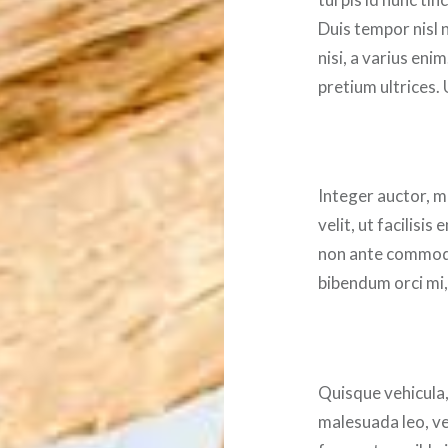
Duis tempor nisl 
nisi, a varius eni
pretium ultrices. 
Integer auctor, m
velit, ut facilisi
non ante commodo
bibendum orci mi,
Quisque vehicula
malesuada leo, ve