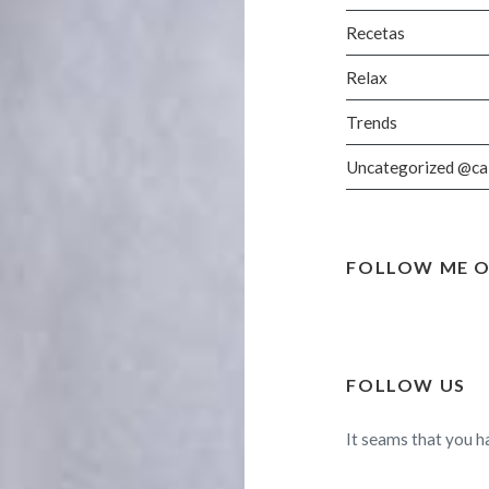
Recetas
Relax
Trends
Uncategorized @ca
FOLLOW ME O
FOLLOW US
It seams that you h