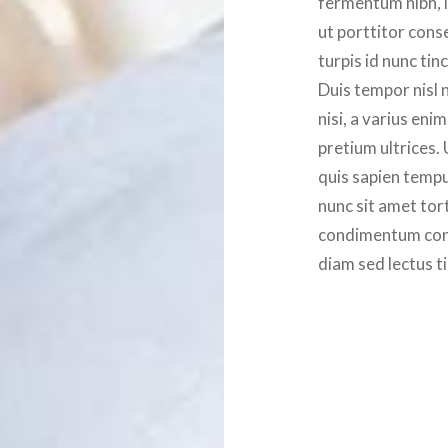
fermentum nibh, 
ut porttitor cons
turpis id nunc tinc
Duis tempor nisl 
nisi, a varius eni
pretium ultrices. 
quis sapien tempu
nunc sit amet tor
condimentum cong
diam sed lectus t