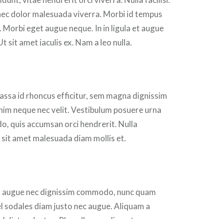
nec dolor malesuada viverra. Morbi id tempus
m. Morbi eget augue neque. In in ligula et augue
Ut sit amet iaculis ex. Nam a leo nulla.
assa id rhoncus efficitur, sem magna dignissim
s enim neque nec velit. Vestibulum posuere urna
, quis accumsan orci hendrerit. Nulla
 sit amet malesuada diam mollis et.
, augue nec dignissim commodo, nunc quam
l sodales diam justo nec augue. Aliquam a