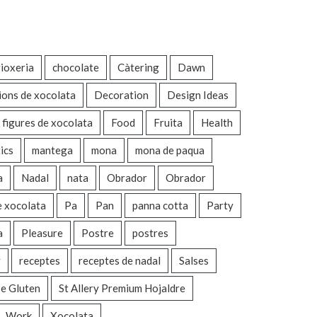
ioxeria
chocolate
Càtering
Dawn
ions de xocolata
Decoration
Design Ideas
figures de xocolata
Food
Fruita
Health
ics
mantega
mona
mona de paqua
a
Nadal
nata
Obrador
Obrador
e xocolata
Pa
Pan
panna cotta
Party
a
Pleasure
Postre
postres
y
receptes
receptes de nadal
Salses
e Gluten
St Allery Premium Hojaldre
Work
Xocolata