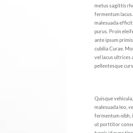
metus sagittis rh
fermentum lacus.
malesuada efficitu
purus. Proin elei
ante ipsum primis 
cubilia Curae. Mo
vel lacus ultrices
pellentesque curs
Quisque vehicula
malesuada leo, ve
fermentum nibh, 
ut porttitor cons
turpis id nunc tinc