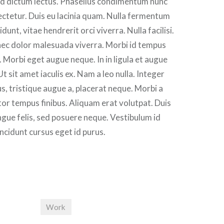
id dictum lectus. Phasellus condimentum nunc
ectetur. Duis eu lacinia quam. Nulla fermentum
idunt, vitae hendrerit orci viverra. Nulla facilisi.
nec dolor malesuada viverra. Morbi id tempus
m. Morbi eget augue neque. In in ligula et augue
Ut sit amet iaculis ex. Nam a leo nulla. Integer
s, tristique augue a, placerat neque. Morbi a
tor tempus finibus. Aliquam erat volutpat. Duis
ue felis, sed posuere neque. Vestibulum id
incidunt cursus eget id purus.
Work