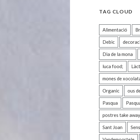
TAG CLOUD
Alimentació
Br
Debic
decorac
Dia de la mona
luca food;
Làct
mones de xocolat
Organic
ous d
Pasqua
Pasqu
postres take awa
Sant Joan
Sens
Vandemoortele