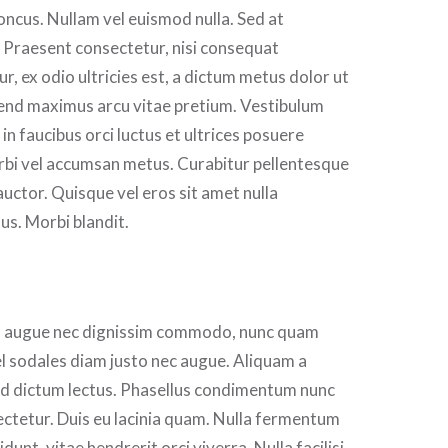
oncus. Nullam vel euismod nulla. Sed at
 Praesent consectetur, nisi consequat
r, ex odio ultricies est, a dictum metus dolor ut
fend maximus arcu vitae pretium. Vestibulum
in faucibus orci luctus et ultrices posuere
rbi vel accumsan metus. Curabitur pellentesque
 auctor. Quisque vel eros sit amet nulla
us. Morbi blandit.
, augue nec dignissim commodo, nunc quam
l sodales diam justo nec augue. Aliquam a
id dictum lectus. Phasellus condimentum nunc
ectetur. Duis eu lacinia quam. Nulla fermentum
idunt, vitae hendrerit orci viverra. Nulla facilisi.