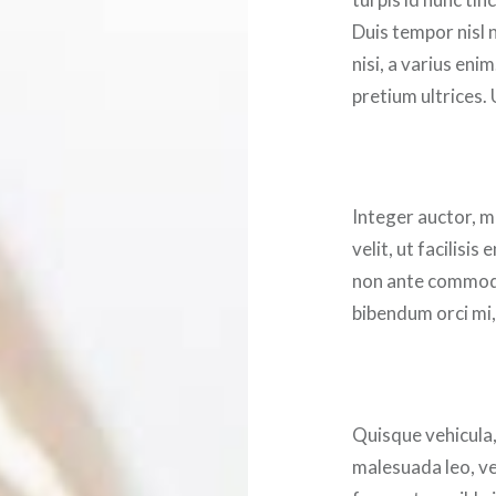
Duis tempor nisl 
nisi, a varius eni
pretium ultrices. 
Integer auctor, m
velit, ut facilisi
non ante commodo
bibendum orci mi,
Quisque vehicula
malesuada leo, ve