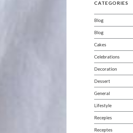
CATEGORIES
Blog
Blog
Cakes
Celebrations
Decoration
Dessert
General
Lifestyle
Recepies
Receptes