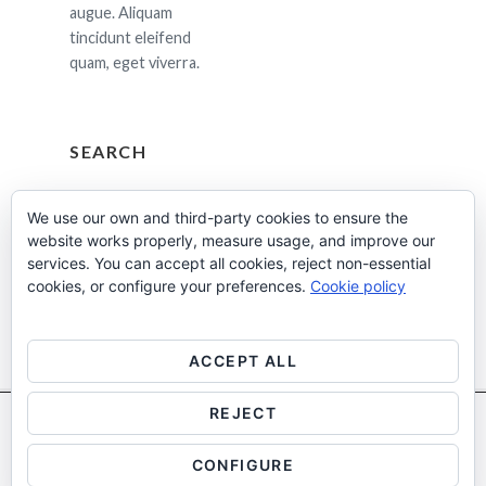
augue. Aliquam
tincidunt eleifend
quam, eget viverra.
SEARCH
Cerca:
We use our own and third-party cookies to ensure the
website works properly, measure usage, and improve our
services. You can accept all cookies, reject non-essential
cookies, or configure your preferences.
Cookie policy
ACCEPT ALL
REJECT
Utilitzem cookies pròpies i de tercers per a fins analítics.
Més
Facebook
Instagram
Linkedin
informació
CONFIGURE
Manteniment Informàtic
|
Servei Dolç 2026
Accepta
Rebutja
Configuració