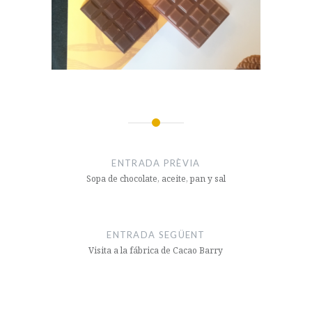
Navegació
d'entrades
ENTRADA PRÈVIA
Sopa de chocolate, aceite, pan y sal
ENTRADA SEGÜENT
Visita a la fábrica de Cacao Barry