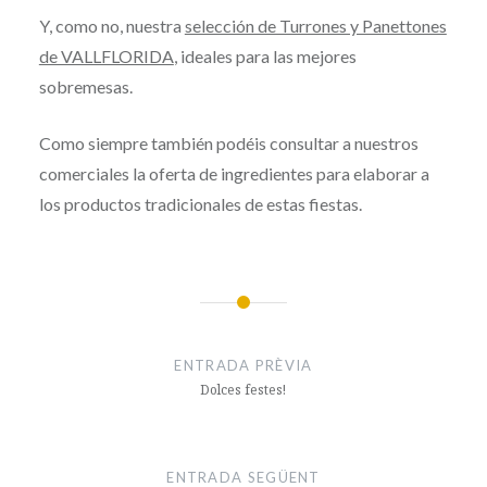
Y, como no, nuestra
selección de Turrones y Panettones
de VALLFLORIDA
, ideales para las mejores
sobremesas.
Como siempre también podéis consultar a nuestros
comerciales la oferta de ingredientes para elaborar a
los productos tradicionales de estas fiestas.
Navegació
d'entrades
ENTRADA PRÈVIA
Dolces festes!
ENTRADA SEGÜENT