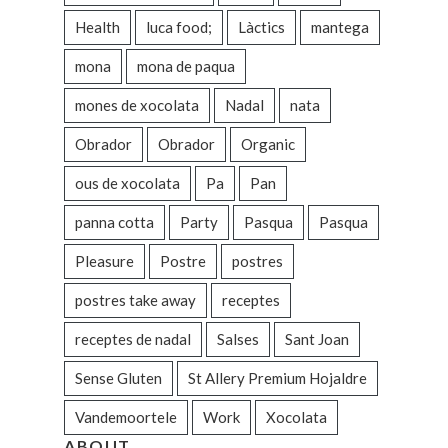
Health
luca food;
Làctics
mantega
mona
mona de paqua
mones de xocolata
Nadal
nata
Obrador
Obrador
Organic
ous de xocolata
Pa
Pan
panna cotta
Party
Pasqua
Pasqua
Pleasure
Postre
postres
postres take away
receptes
receptes de nadal
Salses
Sant Joan
Sense Gluten
St Allery Premium Hojaldre
Vandemoortele
Work
Xocolata
ABOUT