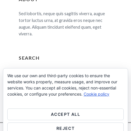
Sed lobortis, neque quis sagittis viverra, augue
tortor luctus urna, at gravida eros neque nec
augue. Aliquam tincidunt eleifend quam, eget
viverra.
SEARCH
Cerca:
We use our own and third-party cookies to ensure the
website works properly, measure usage, and improve our
services. You can accept all cookies, reject non-essential
cookies, or configure your preferences.
Cookie policy
ACCEPT ALL
REJECT
Utilitzem cookies pròpies i de tercers per a fins analítics.
Més