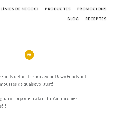
LÍNIES DE NEGOCI
PRODUCTES
PROMOCIONS
BLOG
RECEPTES
Fonds del nostre proveïdor Dawn Foods pots
 mousses de qualsevol gust!
ua i incorpora-la a la nata. Amb aromes i
s!!!