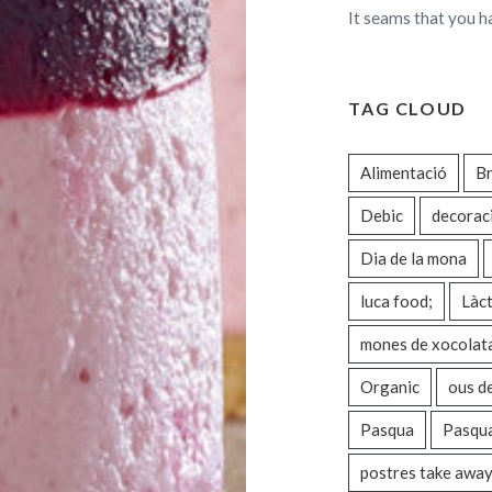
It seams that you h
TAG CLOUD
Alimentació
Br
Debic
decorac
Dia de la mona
luca food;
Làct
mones de xocolat
Organic
ous d
Pasqua
Pasqu
postres take awa