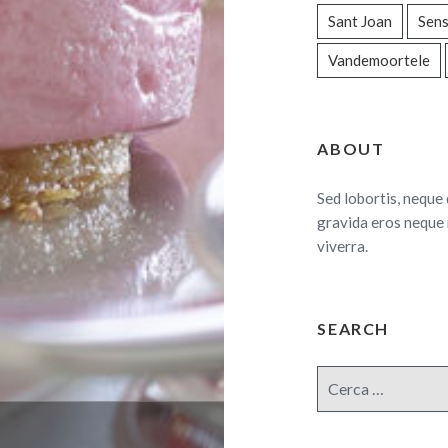
Sant Joan
Sens
Vandemoortele
ABOUT
Sed lobortis, neque 
gravida eros neque 
viverra.
SEARCH
Cerca: