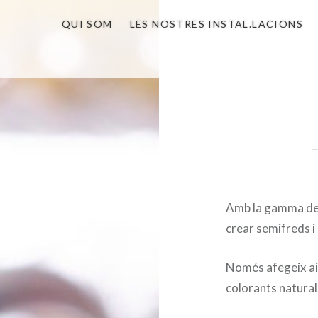
QUI SOM
LES NOSTRES INSTAL.LACIONS
Amb la gamma de 
crear semifreds i
Només afegeix aig
colorants natural