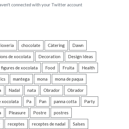
aven't connected with your Twitter account
ioxeria
chocolate
Càtering
Dawn
ions de xocolata
Decoration
Design Ideas
figures de xocolata
Food
Fruita
Health
ics
mantega
mona
mona de paqua
a
Nadal
nata
Obrador
Obrador
e xocolata
Pa
Pan
panna cotta
Party
a
Pleasure
Postre
postres
y
receptes
receptes de nadal
Salses