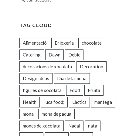
Twitter account
TAG CLOUD
Alimentació
Brioxeria
chocolate
Càtering
Dawn
Debic
decoracions de xocolata
Decoration
Design Ideas
Dia de la mona
figures de xocolata
Food
Fruita
Health
luca food;
Làctics
mantega
mona
mona de paqua
mones de xocolata
Nadal
nata