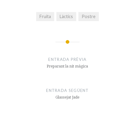
Fruita
Làctics
Postre
Navegació
d'entrades
ENTRADA PRÈVIA
Preparant la nit màgica
ENTRADA SEGÜENT
Glassejat Jade