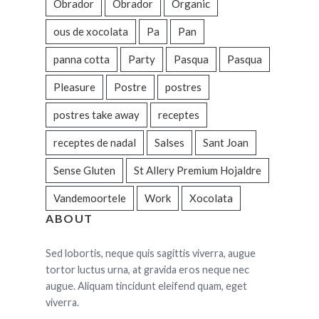
Obrador
Obrador
Organic
ous de xocolata
Pa
Pan
panna cotta
Party
Pasqua
Pasqua
Pleasure
Postre
postres
postres take away
receptes
receptes de nadal
Salses
Sant Joan
Sense Gluten
St Allery Premium Hojaldre
Vandemoortele
Work
Xocolata
ABOUT
Sed lobortis, neque quis sagittis viverra, augue
tortor luctus urna, at gravida eros neque nec
augue. Aliquam tincidunt eleifend quam, eget
viverra.