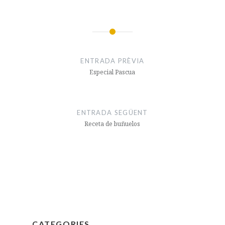
Navegació
d'entrades
ENTRADA PRÈVIA
Especial Pascua
ENTRADA SEGÜENT
Receta de buñuelos
CATEGORIES