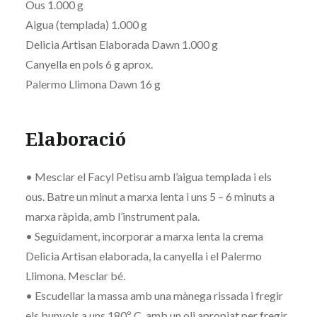
Ous 1.000 g
Aigua (templada) 1.000 g
Delicia Artisan Elaborada Dawn 1.000 g
Canyella en pols 6 g aprox.
Palermo Llimona Dawn 16 g
Elaboració
• Mesclar el Facyl Petisu amb l’aigua templada i els
ous. Batre un minut a marxa lenta i uns 5 – 6 minuts a
marxa ràpida, amb l’instrument pala.
• Seguidament, incorporar a marxa lenta la crema
Delicia Artisan elaborada, la canyella i el Palermo
Llimona. Mesclar bé.
• Escudellar la massa amb una mànega rissada i fregir
els bunyols a uns 180º C, amb un oli apropiat per fregir.