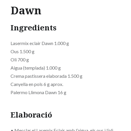
Dawn
Ingredients
Lasermix eclair Dawn 1.000 g
Ous 1.500 g
Oli 700 g
Aigua (templada) 1.000 g
Crema pastissera elaborada 1.500 g
Canyella en pols 6 g aprox.
Palermo Llimona Dawn 16 g
Elaboració
• Mesclar el Lasemix Eclair amb l’aigua, els ous i l’oli.