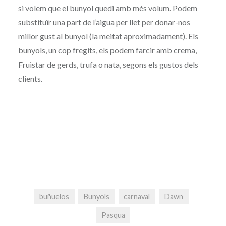
si volem que el bunyol quedi amb més volum. Podem
substituïr una part de l’aigua per llet per donar-nos
millor gust al bunyol (la meitat aproximadament). Els
bunyols, un cop fregits, els podem farcir amb crema,
Fruistar de gerds, trufa o nata, segons els gustos dels
clients.
buñuelos
Bunyols
carnaval
Dawn
Pasqua