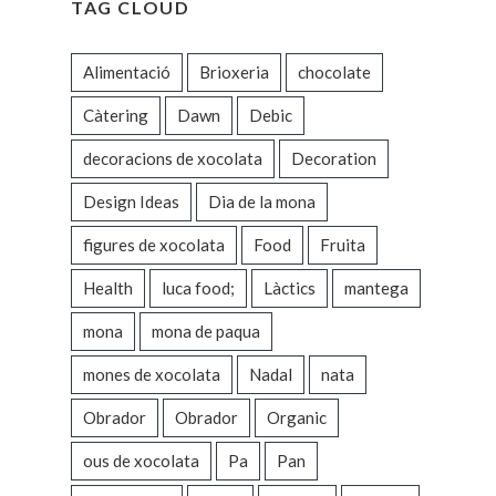
TAG CLOUD
Alimentació
Brioxeria
chocolate
Càtering
Dawn
Debic
decoracions de xocolata
Decoration
Design Ideas
Dia de la mona
figures de xocolata
Food
Fruita
Health
luca food;
Làctics
mantega
mona
mona de paqua
mones de xocolata
Nadal
nata
Obrador
Obrador
Organic
ous de xocolata
Pa
Pan