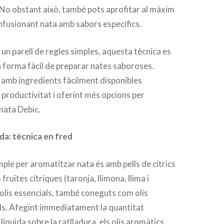
 No obstant això, també pots aprofitar al màxim
nfusionant nata amb sabors específics.
 un parell de regles simples, aquesta tècnica es
 forma fàcil de preparar nates saboroses.
 amb ingredients fàcilment disponibles
 productivitat i oferint més opcions per
nata Debic.
a: tècnica en fred
mple per aromatitzar nata és amb pells de cítrics
fruites cítriques (taronja, llimona, llima i
olis essencials, també coneguts com olis
ils. Afegint immediatament la quantitat
líquida sobre la ratlladura, els olis aromàtics