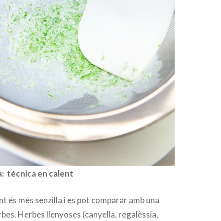
: tècnica en calent
ent és més senzilla i es pot comparar amb una
rbes. Herbes llenyoses (canyella, regalèssia,