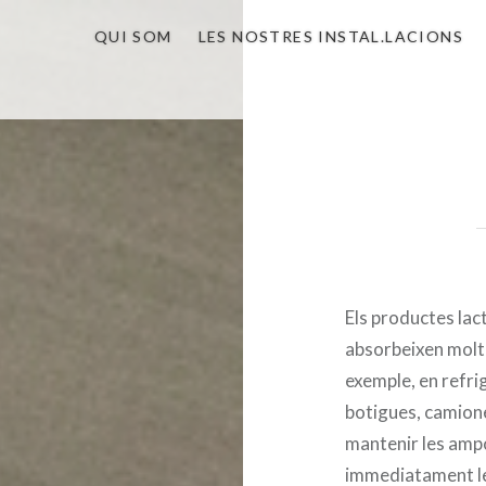
QUI SOM
LES NOSTRES INSTAL.LACIONS
Els productes lact
absorbeixen molt 
exemple, en refr
botigues, camion
mantenir les ampo
immediatament l