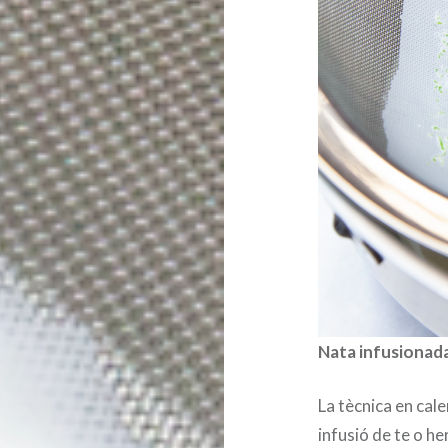
Nata infusionada
La tècnica en cal
infusió de te o he