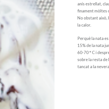
anís estrellat, cl
finament mòltes 
No obstant això,
la calor.
Perquè la nata es 
15% de la nata ju
60-70 ° C i despr
sobre la resta de 
tancat a la nevera