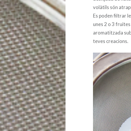
volàtils són atrap
Es poden filtrar l
unes 2 o 3 fruites 
aromatitzada subt
teves creacions.