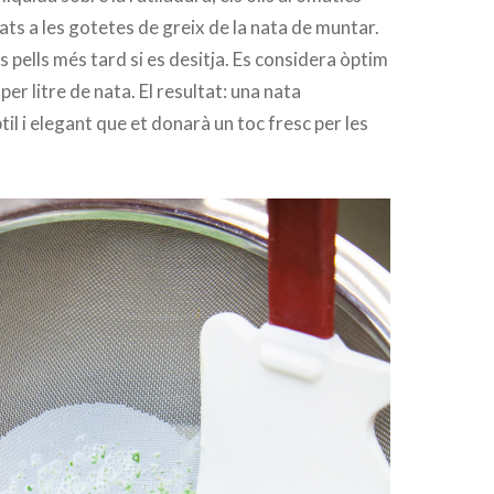
ats a les gotetes de greix de la nata de muntar.
es pells més tard si es desitja. Es considera òptim
per litre de nata. El resultat: una nata
il i elegant que et donarà un toc fresc per les