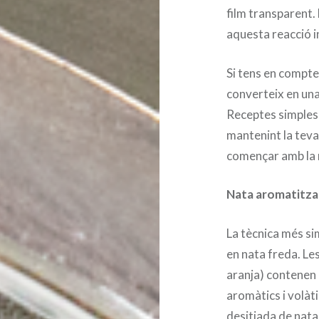
film transparent.
aquesta reacció i
Si tens en compte
converteix en una
Receptes simples
mantenint la teva
començar amb la 
Nata aromatitzad
La tècnica més si
en nata freda. Les 
aranja) contenen 
aromàtics i volàt
desitjada de nata 