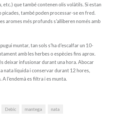
au, etc.) que també contenen olis volàtils. Si estan
o picades, també poden processar-se en fred.
 les aromes més profunds s’alliberen només amb
pugui muntar, tan sols s’ha d’escalfar un 10-
ntament amb les herbes o espècies fins aprox.
és deixar infusionar durant una hora. Abocar
la nata líquida i conservar durant 12 hores,
. A l’endemà es filtra i es munta.
Debic
mantega
nata