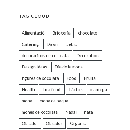
TAG CLOUD
Alimentació
Brioxeria
chocolate
Càtering
Dawn
Debic
decoracions de xocolata
Decoration
Design Ideas
Dia de la mona
figures de xocolata
Food
Fruita
Health
luca food;
Làctics
mantega
mona
mona de paqua
mones de xocolata
Nadal
nata
Obrador
Obrador
Organic