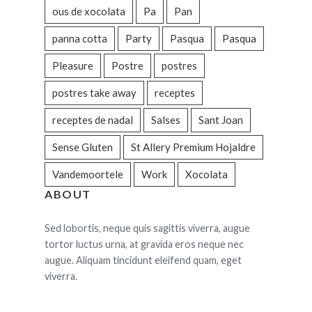
ous de xocolata
Pa
Pan
panna cotta
Party
Pasqua
Pasqua
Pleasure
Postre
postres
postres take away
receptes
receptes de nadal
Salses
Sant Joan
Sense Gluten
St Allery Premium Hojaldre
Vandemoortele
Work
Xocolata
ABOUT
Sed lobortis, neque quis sagittis viverra, augue
tortor luctus urna, at gravida eros neque nec
augue. Aliquam tincidunt eleifend quam, eget
viverra.