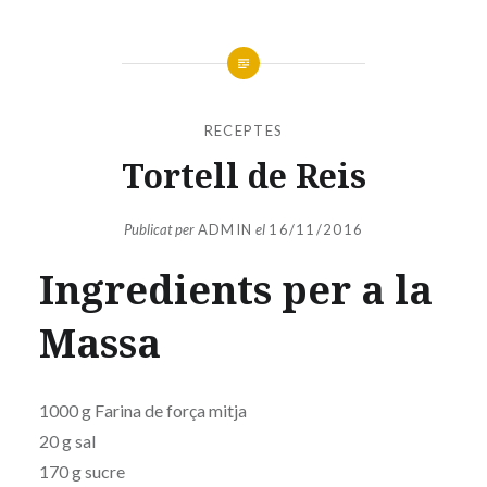
RECEPTES
Tortell de Reis
Publicat per
ADMIN
el
16/11/2016
Ingredients per a la
Massa
1000 g Farina de força mitja
20 g sal
170 g sucre