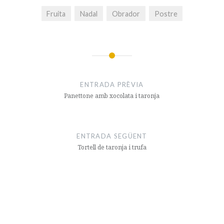
Fruita
Nadal
Obrador
Postre
Navegació
d'entrades
ENTRADA PRÈVIA
Panettone amb xocolata i taronja
ENTRADA SEGÜENT
Tortell de taronja i trufa